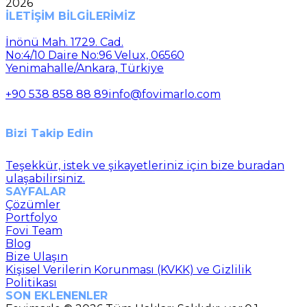
2026
İLETİŞİM BİLGİLERİMİZ
İnönü Mah. 1729. Cad.
No:4/10 Daire No:96 Velux, 06560
Yenimahalle/Ankara, Türkiye
+90 538 858 88 89
info@fovimarlo.com
Bizi Takip Edin
Teşekkür, istek ve şikayetleriniz için bize buradan
ulaşabilirsiniz.
SAYFALAR
Çözümler
Portfolyo
Fovi Team
Blog
Bize Ulaşın
Kişisel Verilerin Korunması (KVKK) ve Gizlilik
Politikası
SON EKLENENLER