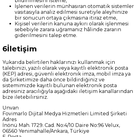
bildirilmesini isteme,
İşlenen verilerin münhasıran otomatik sistemler
vasıtasıyla analiz edilmesi suretiyle aleyhinize
bir sonucun ortaya çıkmasına itiraz etme,
Kişisel verilerin kanuna aykırı olarak işlenmesi
sebebiyle zarara uğramanız hâlinde zararın
giderilmesini talep etme.
6
İletişim
Yukarıda belirtilen haklarınızı kullanmak için
talebinizi, yazılı olarak veya kayıtlı elektronik posta
(KEP) adresi, güvenli elektronik imza, mobil imza ya
da Şirketimize daha önce bildirdiğiniz ve
sistemimizde kayıtlı bulunan elektronik posta
adresiniz aracılığıyla aşağıdaki iletişim kanallarından
bize iletebilirsiniz.
Unvan
Fovimarlo Dijital Medya Hizmetleri Limited Şirketi
Adres
İnönü Mah. 1729. Cad. No:4/10 Daire No:96 Velux,
06560 Yenimahalle/Ankara, Türkiye
E-Posta