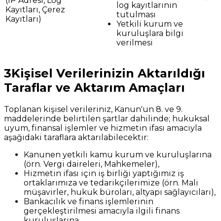
(IP Adresi, Log
log kayıtlarının
Kayıtları, Çerez
tutulması
Kayıtları)
Yetkili kurum ve
kuruluşlara bilgi
verilmesi
3
Kişisel Verilerinizin Aktarıldığı
Taraflar ve Aktarım Amaçları
Toplanan kişisel verileriniz, Kanun'un 8. ve 9.
maddelerinde belirtilen şartlar dahilinde; hukuksal
uyum, finansal işlemler ve hizmetin ifası amacıyla
aşağıdaki taraflara aktarılabilecektir:
Kanunen yetkili kamu kurum ve kuruluşlarına
(örn. Vergi daireleri, Mahkemeler),
Hizmetin ifası için iş birliği yaptığımız iş
ortaklarımıza ve tedarikçilerimize (örn. Mali
müşavirler, hukuk büroları, altyapı sağlayıcıları),
Bankacılık ve finans işlemlerinin
gerçekleştirilmesi amacıyla ilgili finans
kuruluşlarına.